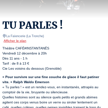
TU PARLES !
La Faïencerie
(
La Tronche
)
Afficher le plan
Théâtre CAFÉ#INSTANTANÉS

Vendredi 12 décembre à 20h

Dès 11 ans - 1 h

Tarif : de 8 à 13 €

Cie Les voisins du dessous (Grenoble)
« Pour survivre sur une fine couche de glace il faut patiner 
vite. » Ralph Waldo Emerson
« Tu parles ! » est un rendez-vous, en instantanés, attrapés au 
comptoir de la vie, bruyante ou silencieuse.

Quelles histoires sont au silence quels petits et grands abimes 
agitent ces corps venus boire un verre ou siroter lentement un 
café, quelles colères, quelles peines invisibles trainent le long du 